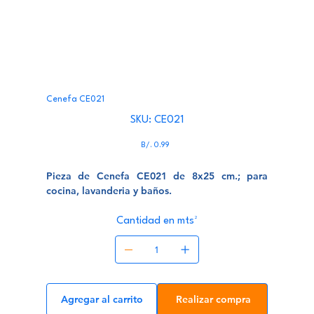
Cenefa CE021
SKU
SKU:
CE021
CE021
Precio
B/. 0.99
Pieza de Cenefa CE021 de 8x25 cm.; para
cocina, lavanderia y baños.
Cantidad en mts²
Agregar al carrito
Realizar compra