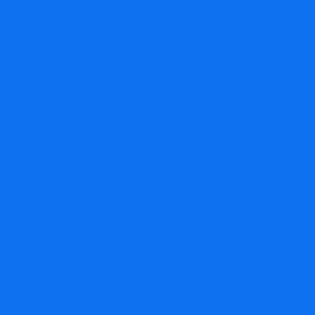
CLIENTE
as
Garantía y
inio
Devoluciones
dos
Llévatelo y Paga
ras
en 4
Métodos de
na
Pagos
 de
Políticas y
Privacidad
ura
elo