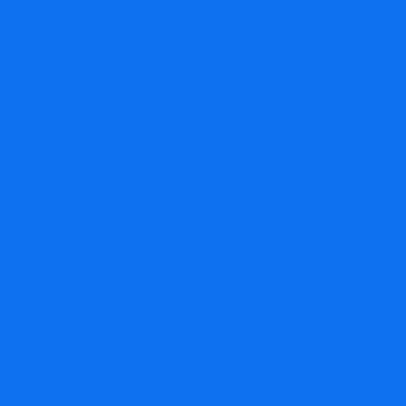
Pisos de
Ventan
Interior
de Alum
Pisos de
Ventanas
Panela
Exterior
de PVC
Alfomb
Pisos de
Revestimien
de
Baños
to
Porcela
Azulejos
Porcelanato
Lamina
Cenefas
Lamina de
PVC
Mármol
Foam
Estruct
Roll
Luces e
para Ci