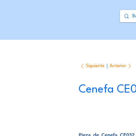
Siguiente
Anterior
Cenefa CE
Pieza de Cenefa CE032