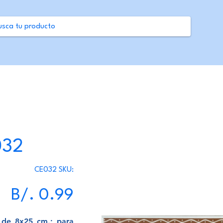
032
SKU
CE032
SKU:
CE032
Precio
B/. 0.99
 de 8x25 cm.; para