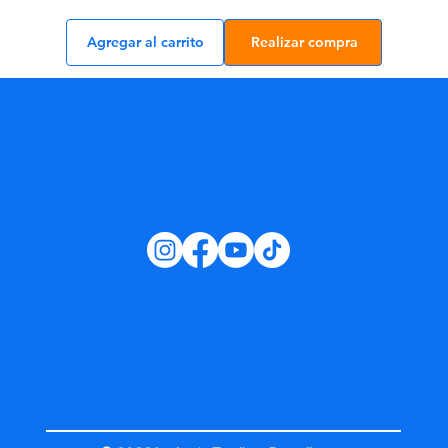
Agregar al carrito
Realizar compra
Síguenos en nuestras redes sociales:
SERVICIO AL CLIENTE
Garantía y Devoluciones
Llévatelo y Paga en 4
Métodos de Pagos
Políticas y Privacidad
CONTACTANOS AL CORREO
info@superpisos.com.pa