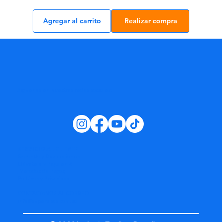
Agregar al carrito
Realizar compra
Síguenos en nuestras redes sociales:
SERVICIO AL CLIENTE
Garantía y Devoluciones
Llévatelo y Paga en 4
Métodos de Pagos
Políticas y Privacidad
CONTACTANOS AL CORREO
info@superpisos.com.pa