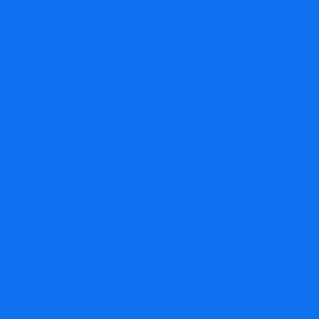
CLIENTE
as
Garantía y
inio
Devoluciones
dos
Llévatelo y Paga
ras
en 4
Métodos de
na
Pagos
 de
Políticas y
Privacidad
ura
elo