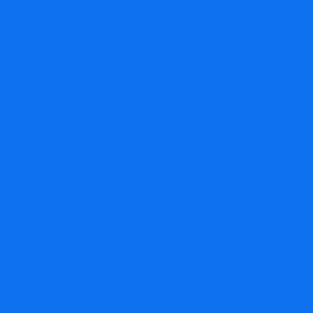
Pisos de
Ventan
Interior
de Alum
Pisos de
Ventanas
Panela
Exterior
de PVC
Alfomb
Pisos de
Revestimien
de
Baños
to
Porcela
Azulejos
Porcelanato
Lamina
Cenefas
Lamina de
PVC
Mármol
Foam
Estruct
Roll
Luces e
para Ci