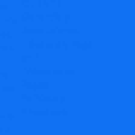
CLIENTE
as
Garantía y
inio
Devoluciones
dos
Llévatelo y Paga
ras
en 4
Métodos de
na
Pagos
 de
Políticas y
Privacidad
ura
elo