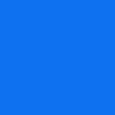
Pisos de
Ventan
Interior
de Alum
Pisos de
Ventanas
Panela
Exterior
de PVC
Alfomb
Pisos de
Revestimien
de
Baños
to
Porcela
Azulejos
Porcelanato
Lamina
Cenefas
Lamina de
PVC
Mármol
Foam
Estruct
Roll
Luces e
para Ci