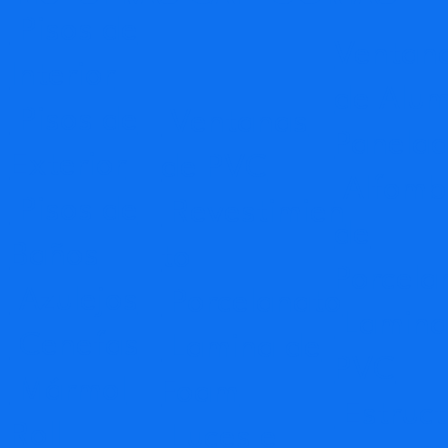
Pisos de
Ventan
Interior
de Alum
Pisos de
Ventanas
Panela
Exterior
de PVC
Alfomb
Pisos de
Revestimien
de
Baños
to
Porcela
Azulejos
Porcelanato
Lamina
Cenefas
Lamina de
PVC
Mármol
Foam
Estruct
Roll
Luces e