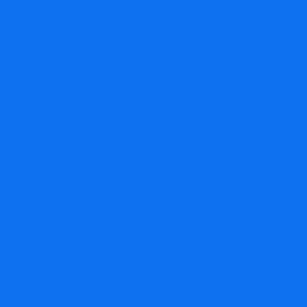
CLIENTE
as
Garantía y
inio
Devoluciones
dos
Llévatelo y Paga
ras
en 4
Métodos de
na
Pagos
 de
Políticas y
Privacidad
ura