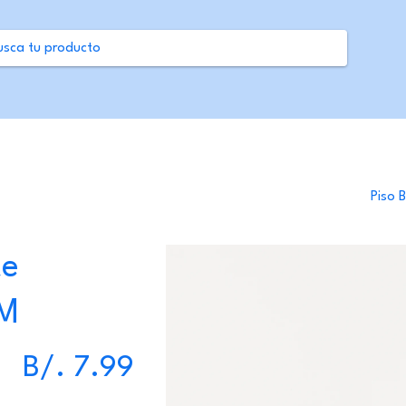
Piso 
te
M
Precio
B/. 7.99