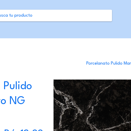
Porcelanato Pulido M
 Pulido
ro NG
Precio