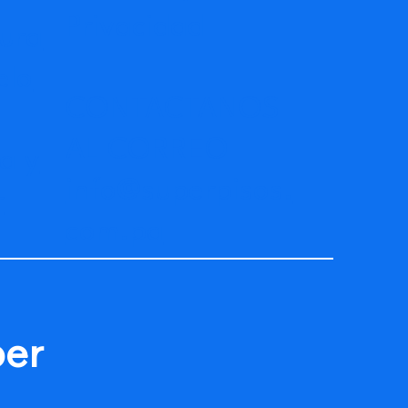
Privacidad
ura
elo
CONTACTANOS
AL CORREO
a y
info@superpisos.
r
com.pa
per