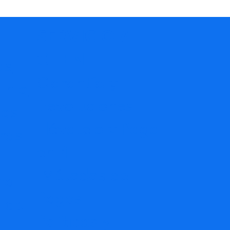
SERVICIO AL
CLIENTE
as
Garantía y
inio
Devoluciones
dos
Llévatelo y Paga
ras
en 4
Métodos de
na
Pagos
 de
Políticas y