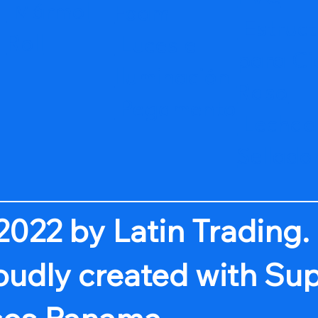
Mármol
Foam
Estruct
Roll
Luces e
para Ci
Iluminación
Raso
Pegamento
Lechad
Sellado
2022 by Latin Trading.
oudly created with Su