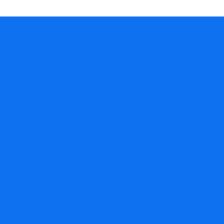
NUESTRAS CATEGORIAS
Pisos de
Ventan
Interior
de Alum
Pisos de
Ventanas
Panela
Exterior
de PVC
Alfomb
Pisos de
Revestimien
de
Baños
to
Porcela
Azulejos
Porcelanato
Lamina
Cenefas
Lamina de
PVC