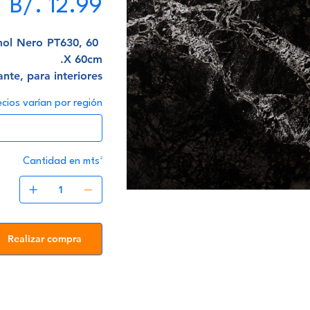
B/. 12.99
mol Nero PT630, 60
X 60cm.
nte, para interiores
ecios varían por región
Cantidad en mts²
Realizar compra