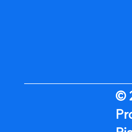
© 
Pr