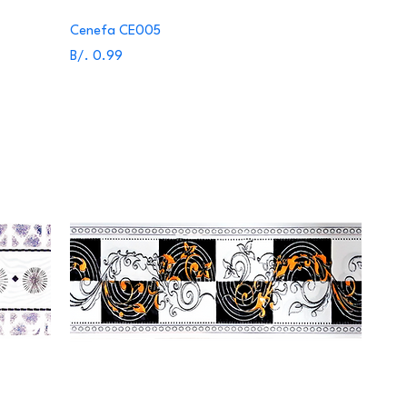
Cenefa CE005
Precio
B/. 0.99