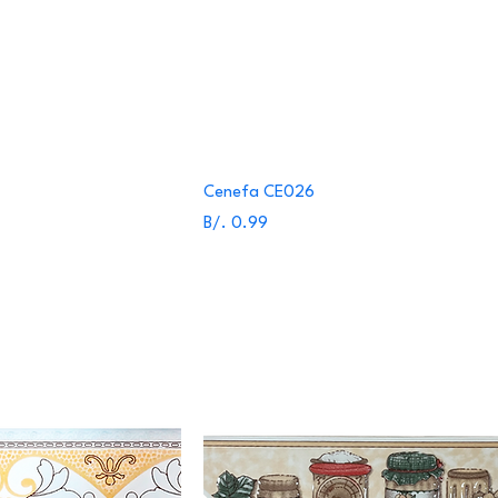
Cenefa CE026
Precio
B/. 0.99