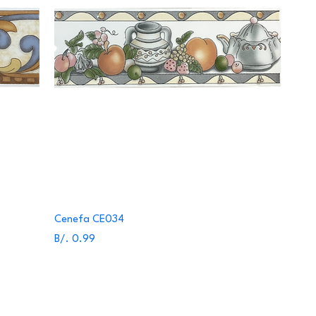
Cenefa CE034
Precio
B/. 0.99