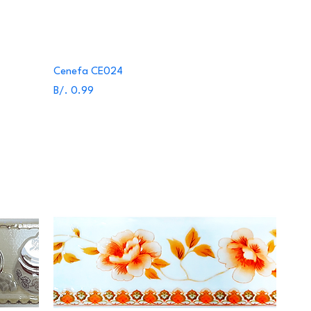
Cenefa CE024
Precio
B/. 0.99