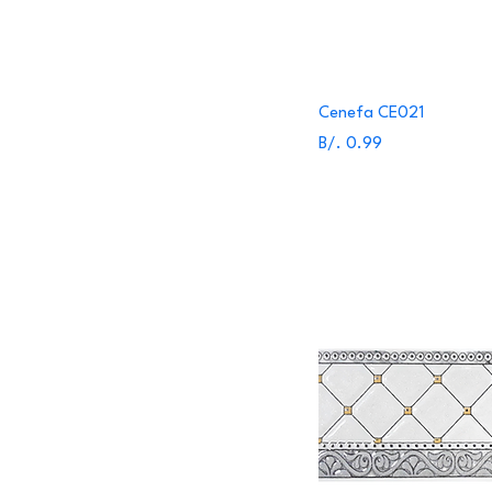
Cenefa CE021
Precio
B/. 0.99