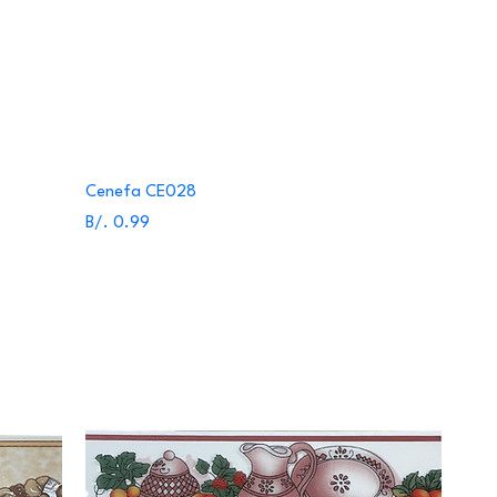
Cenefa CE028
Precio
B/. 0.99