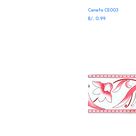
Cenefa CE003
Precio
B/. 0.99