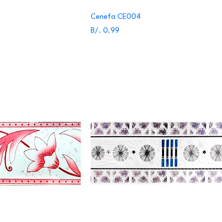
Cenefa CE004
Precio
B/. 0.99