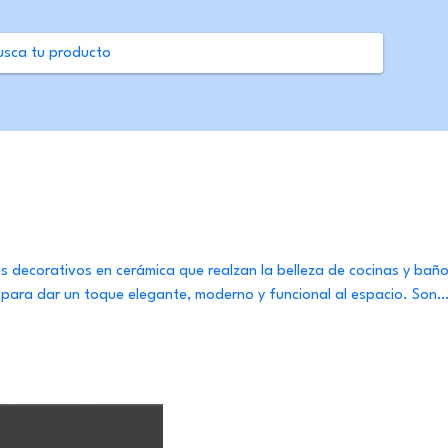
s decorativos en cerámica que realzan la belleza de cocinas y baño
 para dar un toque elegante, moderno y funcional al espacio. Son
limpiar y aportan estilo sin necesidad de grandes remodelaciones. El
je tu personalidad y transforma tu hogar con pequeños detalles qu