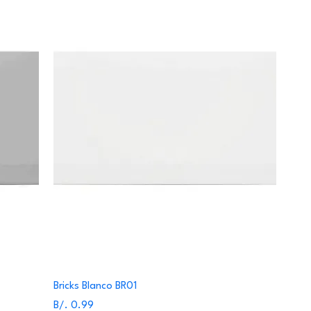
Bricks Blanco BR01
Precio
B/. 0.99