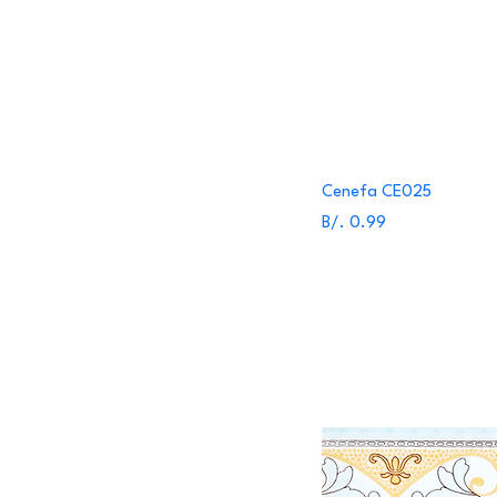
Cenefa CE025
Precio
B/. 0.99