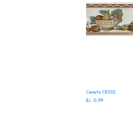
Cenefa CE032
Precio
B/. 0.99