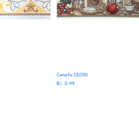
Cenefa CE030
Precio
B/. 0.99