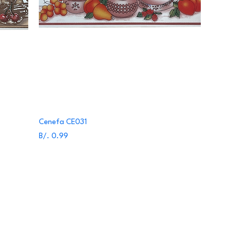
Cenefa CE031
Precio
B/. 0.99