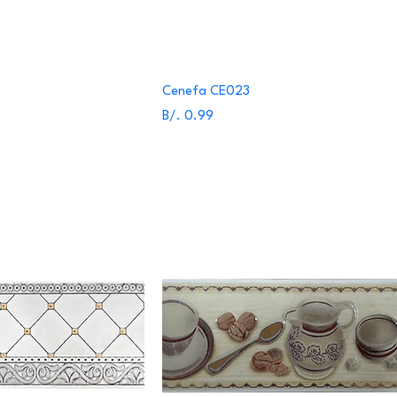
Cenefa CE023
Precio
B/. 0.99