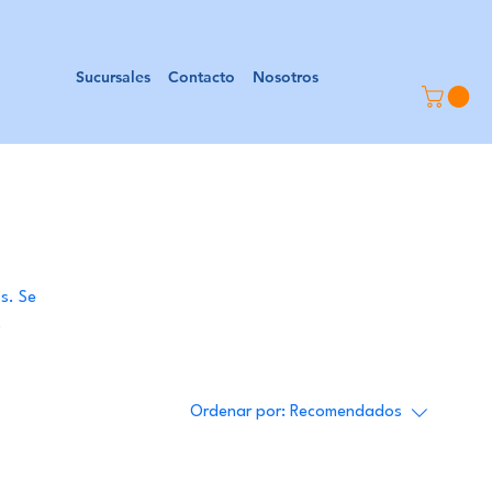
Sucursales
Contacto
Nosotros
s. Se
ige el
e marcan
Ordenar por:
Recomendados