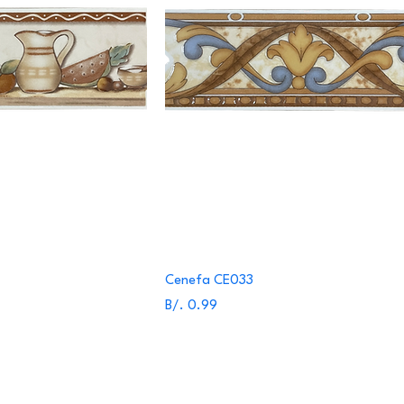
Cenefa CE033
Precio
B/. 0.99