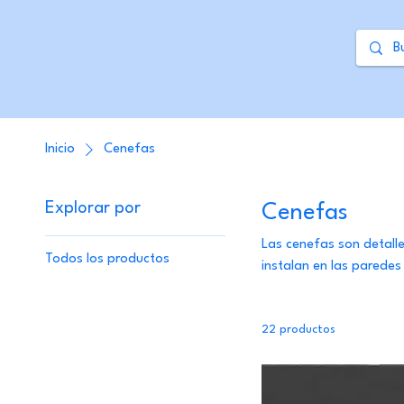
Inicio
Cenefas
Explorar por
Cenefas
Las cenefas son detalle
Todos los productos
instalan en las paredes
resistentes, fáciles de 
diseño que mejor refle
22 productos
la diferencia.