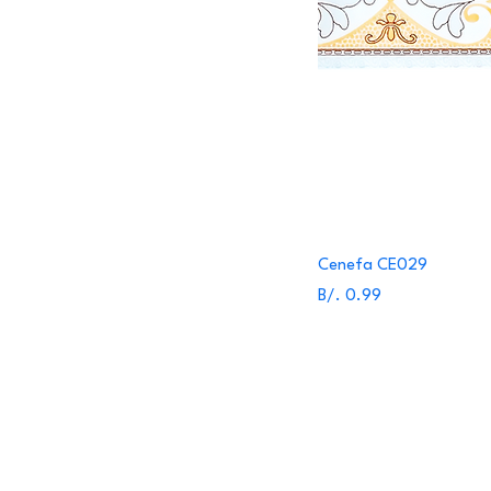
Cenefa CE029
Precio
B/. 0.99